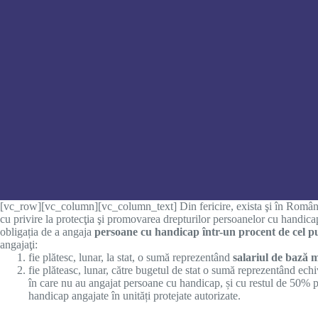
[vc_row][vc_column][vc_column_text] Din fericire, exista şi în Români
cu privire la protecţia şi promovarea drepturilor persoanelor cu handic
obligația de a angaja
persoane cu handicap
într-un procent de cel 
angajaţi:
fie plătesc, lunar, la stat, o sumă reprezentând
salariul de bază 
fie plăteasc, lunar, către bugetul de stat o sumă reprezentând ec
în care nu au angajat persoane cu handicap, și cu restul de 50% pot
handicap angajate în unități protejate autorizate.