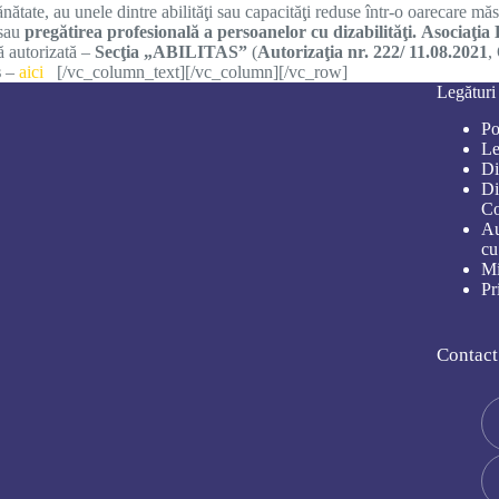
ătate, au unele dintre abilităţi sau capacităţi reduse într-o oarecare măsur
sau
pregătirea profesională a persoanelor cu dizabilităţi.
Asociaţia
tă autorizată –
Secţia „ABILITAS”
(
Autorizaţia nr. 222/ 11.08.2021
,
s
–
aici
[/vc_column_text][/vc_column][/vc_row]
Legături
Po
Le
Di
Di
Co
Au
cu
Mi
Pr
Contact