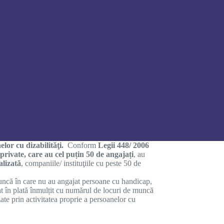
lor cu dizabilităţi.
Conform
Legii 448/ 2006
u private, care au cel puțin 50 de angajați
, au
alizată
, companiile/ instituţiile cu peste 50 de
muncă în care nu au angajat persoane cu handicap,
at în plată înmulțit cu numărul de locuri de muncă
ate prin activitatea proprie a persoanelor cu