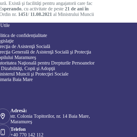
ă. Există şi facilităţi pentru angajatorii care fac
 Esperando
, cu activitate de peste
21 de ani în
 Ordin nr.
1451
/
11.08.2021
al Ministrului Muncii
 Utile
litica de confidențialitate
gislaţie
recţia de Asistenţă Socială
recţia Generală de Asistenţă Socială şi Protecţia
pilului Maramureş
toritatea Naţională pentru Drepturile Persoanelor
 Dizabilităţi, Copii şi Adopţii
nisterul Muncii şi Protecţiei Sociale
imaria Baia Mare
Adresă:
str. Colonia Topitorilor, nr. 14 Baia Mare,
Maramureş
Telefon
+40 770 142 112