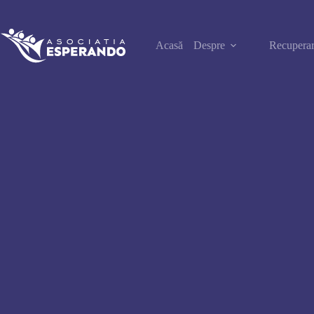
Sari
la
conținut
Acasă
Despre
Recuperar