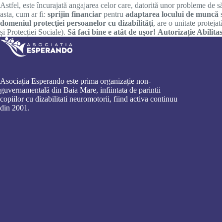
Astfel, este încurajată angajarea celor care, datorită unor probleme de săn
asta, cum ar fi:
sprijin financiar
pentru
adaptarea locului de muncă
domeniul protecţiei persoanelor cu dizabilităţi
, are o unitate proteja
și Protecției Sociale).
Să faci bine e atât de uşor!
Autorizație Abilita
Asociația Esperando este prima organizație non-
guvernamentală din Baia Mare, infiintata de parintii
copiilor cu dizabilitati neuromotorii, fiind activa continuu
din 2001.