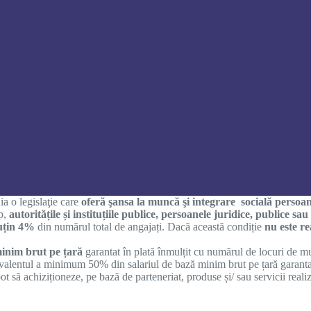
a o legislaţie care
oferă şansa la muncă şi integrare socială persoane
ap,
autoritățile și instituțiile publice, persoanele juridice, publice sa
puțin 4%
din numărul total de angajați. Dacă această condiție
nu este re
minim brut pe țară
garantat în plată înmulțit cu numărul de locuri de 
hivalentul a minimum 50% din salariul de bază minim brut pe țară garant
 să achiziționeze, pe bază de parteneriat, produse și/ sau servicii realiz